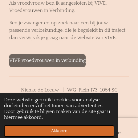
Als vroedvrouw ben ik aangesloten bij VIVE,
Vroedvrouwen in Verbinding.
Ben je zwanger en op zoek naar een bij jouw
passende verloskundige, die je begeleidt in dit traject,
dan verwijs ik je graag naar de website van VIVE.
VIVE vroedvrouwen in verbinding
Nienke de Leeuw | WG-Plein 173 1054 SC
Amsterdam | 06 42 38 76 77 |
Deze website gebruikt cookies voor analyse-
info@lotuslichtwerk.nl
doeleinden en/of het tonen van advertenties.
Door gebruik te blijven maken van de site gaat u
hiermee akkoord.
Akkoord
E-mailadres
Telefoonnummer
Kaart